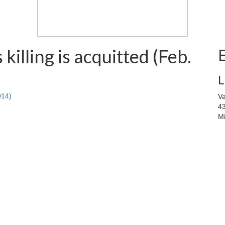
killing is acquitted (Feb.
L
014)
Va
43
M