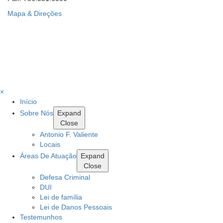
Mapa & Direções
×
Início
Sobre Nós
Expand
Close
Antonio F. Valiente
Locais
Áreas De Atuação
Expand
Close
Defesa Criminal
DUI
Lei de família
Lei de Danos Pessoais
Testemunhos