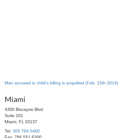
Man accused in child's killing is acquitted (Feb. 15th 2014)
Miami
4300 Biscayne Blvd.
Suite 101
Miami, FL 33137
Tel:
305.764.5460
Fax: 786.551.6300