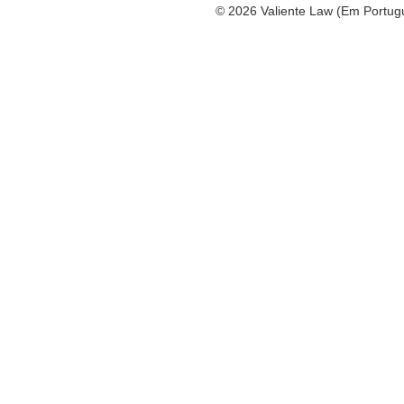
© 2026 Valiente Law (Em Portug
Omnizant
SEO by
Opens
in
a
new
window.