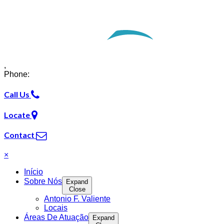
Opens in a new window.
,
Phone:
Call Us
Locate
Contact
×
Início
Sobre Nós
Expand
Close
Antonio F. Valiente
Locais
Áreas De Atuação
Expand