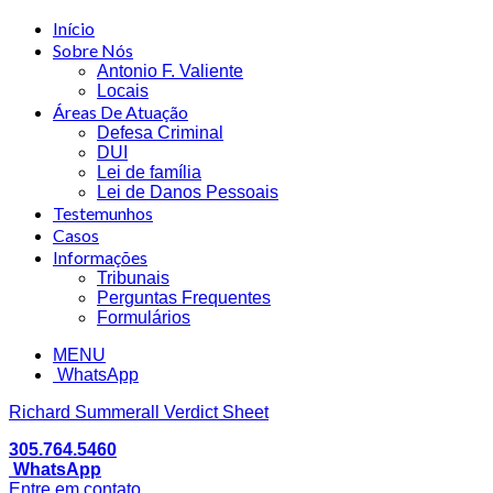
Início
Sobre Nós
Antonio F. Valiente
Locais
Áreas De Atuação
Defesa Criminal
DUI
Lei de família
Lei de Danos Pessoais
Testemunhos
Casos
Informações
Tribunais
Perguntas Frequentes
Formulários
MENU
WhatsApp
Richard Summerall Verdict Sheet
305.764.5460
WhatsApp
Entre em contato